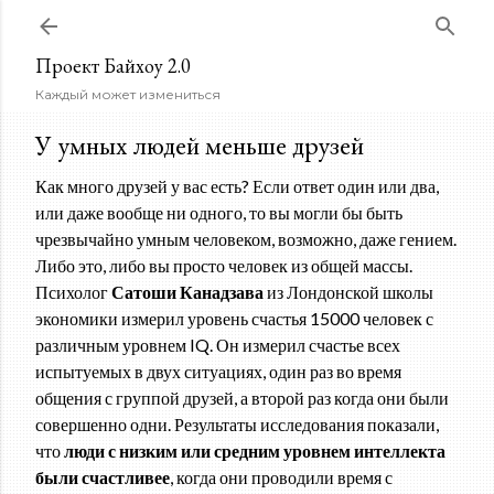
К основному контенту
Проект Байхоу 2.0
Каждый может измениться
У умных людей меньше друзей
Как много друзей у вас есть? Если ответ один или два,
или даже вообще ни одного, то вы могли бы быть
чрезвычайно умным человеком, возможно, даже гением.
Либо это, либо вы просто человек из общей массы.
Психолог
Сатоши Канадзава
из Лондонской школы
экономики измерил уровень счастья 15000 человек с
различным уровнем IQ. Он измерил счастье всех
испытуемых в двух ситуациях, один раз во время
общения с группой друзей, а второй раз когда они были
совершенно одни. Результаты исследования показали,
что
люди с низким или средним уровнем интеллекта
были счастливее
, когда они проводили время с