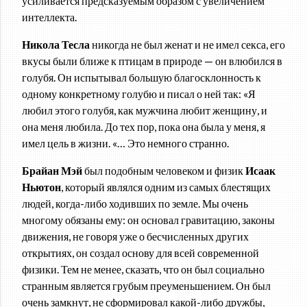
усиливается предсказуемым образом с увеличением
интеллекта.
Никола Тесла
никогда не был женат и не имел секса, его
вкусы были ближе к птицам в природе — он влюбился в
голубя. Он испытывал большую благосклонность к
одному конкретному голубю и писал о ней так: «Я
любил этого голубя, как мужчина любит женщину, и
она меня любила. До тех пор, пока она была у меня, я
имел цель в жизни. «… Это немного странно.
Брайан Мэй
был подобным человеком и физик
Исаак
Ньютон
, который являлся одним из самых блестящих
людей, когда-либо ходивших по земле. Мы очень
многому обязаны ему: он основал гравитацию, законы
движения, не говоря уже о бесчисленных других
открытиях, он создал основу для всей современной
физики. Тем не менее, сказать, что он был социально
странным является грубым преуменьшением. Он был
очень замкнут, не сформировал какой-либо дружбы,