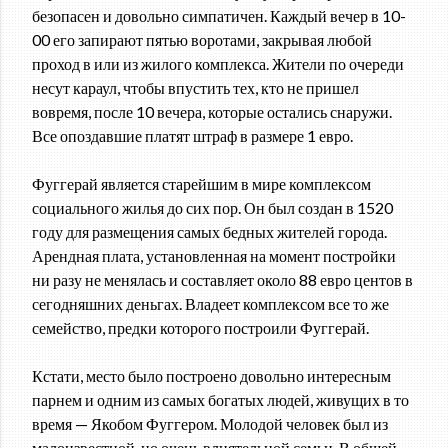
безопасен и довольно симпатичен. Каждый вечер в 10-
00 его запирают пятью воротами, закрывая любой
проход в или из жилого комплекса. Жители по очереди
несут караул, чтобы впустить тех, кто не пришел
вовремя, после 10 вечера, которые остались снаружи.
Все опоздавшие платят штраф в размере 1 евро.
Фуггерай является старейшим в мире комплексом
социального жилья до сих пор. Он был создан в 1520
году для размещения самых бедных жителей города.
Арендная плата, установленная на момент постройки
ни разу не менялась и составляет около 88 евро центов в
сегодняшних деньгах. Владеет комплексом все то же
семейство, предки которого построили Фуггерай.
Кстати, место было построено довольно интересным
парнем и одним из самых богатых людей, живущих в то
время — Якобом Фуггером. Молодой человек был из
малоизвестной, но очень влиятельной семьи. В общей