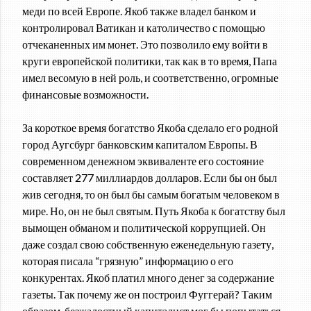
меди по всей Европе. Якоб также владел банком и
контролировал Ватикан и католичество с помощью
отчеканенных им монет. Это позволило ему войти в
круги европейской политики, так как в то время, Папа
имел весомую в ней роль, и соответственно, огромные
финансовые возможности.
За короткое время богатство Якоба сделало его родной
город Аугсбург банковским капиталом Европы. В
современном денежном эквиваленте его состояние
составляет 277 миллиардов долларов. Если бы он был
жив сегодня, то он был бы самым богатым человеком в
мире. Но, он не был святым. Путь Якоба к богатству был
вымощен обманом и политической коррупцией. Он
даже создал свою собственную еженедельную газету,
которая писала “грязную” информацию о его
конкурентах. Якоб платил много денег за содержание
газеты. Так почему же он построил Фуггерай? Таким
образом, безжалостный капиталист мог бы попытаться