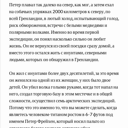
Петер плавал так далеко на север, как мог, а затем ехал
на собачьих упряжках 2000 километров к северу, по
всей Гренландии, в лютый холод, испытывающий голод,
риск обморожения, встречи с белыми медведями и
полярными волками. Именно во время первой
экспедиции, он понял насколько сильно он любит
жизнь. Он не вернулся из своей поездки сразу домой, а
вместо этого остался жить с инуитами, северными
людьми, которых он обнаружил в Гренландии.
Он жил с инуитами более двух десятилетий, за это время
он женился на одной из их женщин, у них было двое
детей. Он убил волка голыми руками, когда тот напал на
него, создал торговую базу в этом местечке и в общей
сложности, осуществил семь арктических экспедиций.
Потому что это именно то, что вы можете сделать, когда
являетесь человеком-титаном ростом в 6-7 футов под
именем Петер Фрейхен, который носил пальто из
огромного белого медведя, которого убил