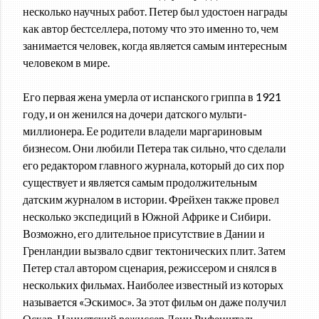
несколько научных работ. Петер был удостоен награды
как автор бестселлера, потому что это именно то, чем
занимается человек, когда является самым интересным
человеком в мире.
Его первая жена умерла от испанского гриппа в 1921
году, и он женился на дочери датского мульти-
миллионера. Ее родители владели маргариновым
бизнесом. Они любили Петера так сильно, что сделали
его редактором главного журнала, который до сих пор
существует и является самым продолжительным
датским журналом в истории. Фрейхен также провел
несколько экспедиций в Южной Африке и Сибири.
Возможно, его длительное присутствие в Дании и
Гренландии вызвало сдвиг тектонических плит. Затем
Петер стал автором сценария, режиссером и снялся в
нескольких фильмах. Наиболее известный из которых
называется «Эскимос». За этот фильм он даже получил
Оскар. Нацистский режиссер Лени Рифеншталь