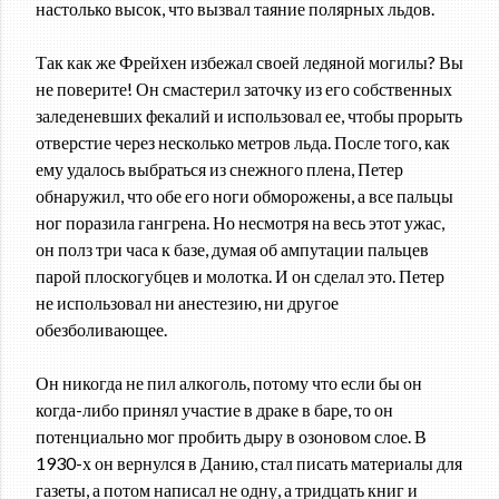
настолько высок, что вызвал таяние полярных льдов.
Так как же Фрейхен избежал своей ледяной могилы? Вы
не поверите! Он смастерил заточку из его собственных
заледеневших фекалий и использовал ее, чтобы прорыть
отверстие через несколько метров льда. После того, как
ему удалось выбраться из снежного плена, Петер
обнаружил, что обе его ноги обморожены, а все пальцы
ног поразила гангрена. Но несмотря на весь этот ужас,
он полз три часа к базе, думая об ампутации пальцев
парой плоскогубцев и молотка. И он сделал это. Петер
не использовал ни анестезию, ни другое
обезболивающее.
Он никогда не пил алкоголь, потому что если бы он
когда-либо принял участие в драке в баре, то он
потенциально мог пробить дыру в озоновом слое. В
1930-х он вернулся в Данию, стал писать материалы для
газеты, а потом написал не одну, а тридцать книг и