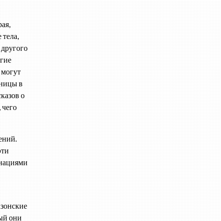
ая,
 тела,
 другого
угие
 могут
аницы в
казов о
 чего
ений.
эти
инациями
азонские
ый они