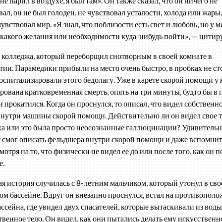
 не парил в воздухе, я был там». Он также сказал, что он ничего не
ал, он не был голоден, не чувствовал усталости, холода или жары,
увствовал мир. «Я знал, что поблизости есть свет и любовь, но у м
какого желания или необходимости куда-нибудь пойти», — цитиру
 колледжа, который переборщил снотворным в своей комнате в
тии.
Парамедики прибыли на место очень быстро, в пробках не ст
оспитализировали этого бедолагу. Уже в карете скорой помощи у 
рована кратковременная смерть, опять на три минуты, будто бы в 
 прокатился. Когда он проснулся, то описал, что видел собственно
внутри машины скорой помощи. Действительно ли он видел свое т
ха или это была просто неосознанные галлюцинации? Удивительн
 смог описать фельдшера внутри скорой помощи и даже вспомнит
мотря на то, что физически не видел ее до или после того, как он 
е.
я история случилась с 8-летним мальчиком, который утонул в св
ом бассейне. Вдруг он внезапно проснулся, встал на противопол
ассейна, где увидел двух спасателей, которые вытаскивали из воды
твенное тело. Он видел, как они пытались делать ему искусственн