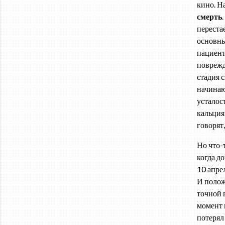
кино. На
смерть
переста
основны
пациент
поврежд
стадия 
начинаю
усталос
кальция
говорят,
Но что-
когда д
10 апре
И полож
точной 
момент 
потеря