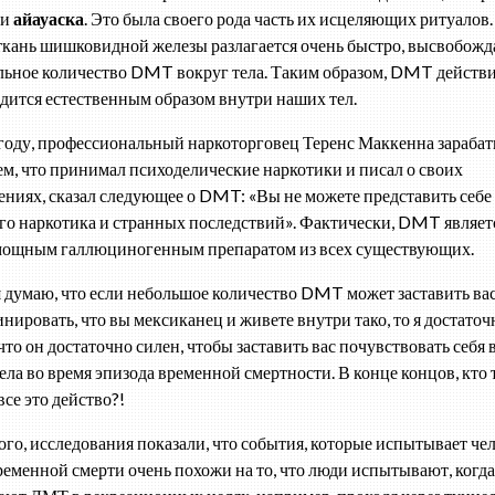
ли
айауаска
. Это была своего рода часть их исцеляющих ритуалов
ткань шишковидной железы разлагается очень быстро, высвобожд
льное количество DMT вокруг тела. Таким образом, DMT действ
дится естественным образом внутри наших тел.
году, профессиональный наркоторговец Теренс Маккенна зарабат
ем, что принимал психоделические наркотики и писал о своих
ениях, сказал следующее о DMT: «Вы не можете представить себе
го наркотика и странных последствий». Фактически, DMT являет
ощным галлюциногенным препаратом из всех существующих.
я думаю, что если небольшое количество DMT может заставить ва
нировать, что вы мексиканец и живете внутри тако, то я достаточ
что он достаточно силен, чтобы заставить вас почувствовать себя 
тела во время эпизода временной смертности. В конце концов, кто 
все это действо?!
ого, исследования показали, что события, которые испытывает че
ременной смерти очень похожи на то, что люди испытывают, когда