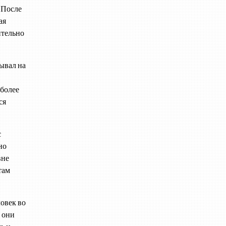
. После
ая
ительно
ывал на
 более
ся
с
но
вне
там
ловек во
 они