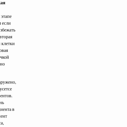
кая
 этапе
и если
избежать
вторая
и клетки
овая
ечкой
чно
аружено,
усетсе
ентов.
нь
иента в
иент
а,