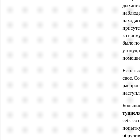
дыхание
наблюда
находяс
присутс
к своем
было по
утонул,
помощи 
Есть ты
свое. С
распрос
наступл
Большин
туннел
себя со
попытку
обручив