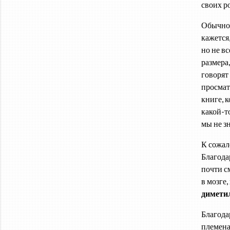
своих р
Обычно 
кажется
но не в
размера,
говорят
просмат
книге, 
какой-то
мы не з
К сожал
Благода
почти с
в мозге
димети
Благода
племена