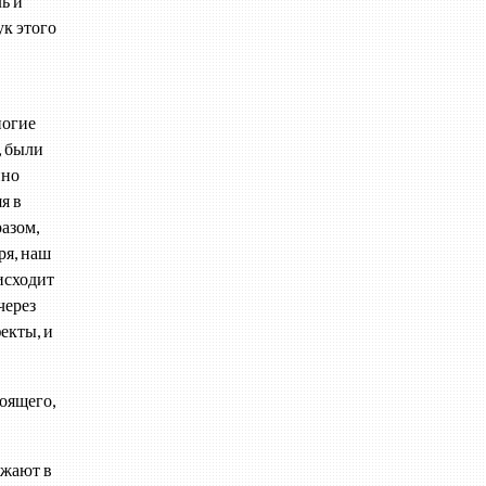
ь и
ук этого
ногие
, были
йно
я в
азом,
ря, наш
оисходит
через
екты, и
тоящего,
ажают в