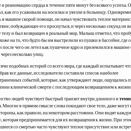
 и реанимацию сердца в течение пяти минут без всякого успеха. 
л, как его усаживали на носилки и увезли в больницу. Одноврем
ь в машине скорой помощи, он начал чувствовать теплое материнс
твие, побуждающее его проснуться, и через несколько секунд он в
у телу и был возвращен в реальный мир. Малыш отметил, что про
хоже на то, что будто бы им выстрелили из пушки в бассейне, где 
 и после чего он летел как пушечное ядро и приземлился в машине
через несколько улиц.
сячи подобных историй со всего мира, где каждый испытывает чт
обрав все данные, исследователи составили список наиболее
траненных событий, которые, как утверждают люди, ощущались 
ении клинической смерти с последующим возвращением к жизни
ство людей чувствует быстрый транзит внутри длинного и
темн
я
. Многие в прямом смысле слова покидают свое тело, даже могут 
 стороны, как правило, на некотором расстоянии. Они видят кажду
, которая предпринимается для их возвращения к жизни. При это
шиеся со смертью часто чувствуют теплое присутствие или встр