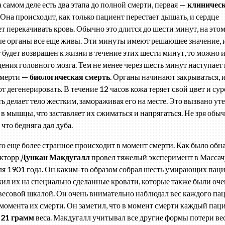
 самом деле есть два этапа до полной смерти,
первая —
клиничес
. Она происходит, как только пациент перестает дышать, и сердце
ет перекачивать кровь. Обычно это длится до шести минут, на этом
е органы все еще живы. Эти минуты имеют решающее значение, 
 будет возвращен к жизни в течение этих шести минут, то можно 
ения головного мозга. Тем не менее через шесть минут наступает
смерти —
биологическая смерть
. Органы начинают закрываться, 
т дегенерировать. В течение 12 часов кожа теряет свой цвет и сур
ть делает тело жестким, замораживая его на месте. Это вызвано ут
 в мышцы, что заставляет их сжиматься и напрягаться. Не зря обы
 что бедняга дал дуба.
то еще более странное происходит в момент смерти. Как было обн
окторр
Дункан Макдугалл
провел тяжелый эксперимент в Массач
ля 1901 года. Он каким-то образом собрал шесть умирающих паци
ил их на специально сделанные кровати, которые также были оче
весовой шкалой. Он очень внимательно наблюдал вес каждого пац
момента их смерти. Он заметил, что в момент смерти каждый пац
л
21 грамм
веса. Макдугалл учитывал все другие формы потери вес