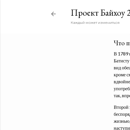
Проект Байхоу 2
Каждый может измениться
Что п
В 1789 
Батисту
вид обе
кроме с
вдвойне
употреб
так, вп
Второй 
беспоря
жизнью,
наступи