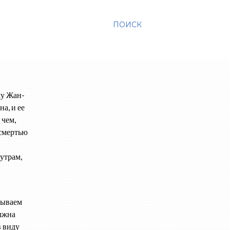
ПОИСК
ку Жан-
а, и ее
 чем,
 смертью
утрам,
зываем
олжна
в виду