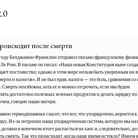
К основному контенту
.0
роисходит после смерти
году Бенджамин Франклин отправил письмо французскому физи
 Ле Рою. В письме он писал: «Наша новая Конституция ныне создан
щает постоянство; однако в этом мире нельзя быть уверенным ни в
мерти и налогов». И он был прав, налоги — это боль, сравнимая со
. Смерть неизбежна, хоть ее и можно отсрочить, если мы будем
лять достаточно полезных зеленых продуктов и делать зарядку по 
рочем, говорят наши матери.
закон термодинамики гласит, что все, что упорядочено, вернется к
дку. Из-за энтропии наша упорядоченная система, которую мы на
 должна в конечном итоге распасться на хаос и, следовательно, д
ть смерть. Так что происходит, когда наше время истекло? Имеем 