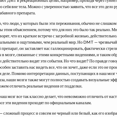
ют ДМТ в рекреационных целях, например, проходя через туннел
 себя вне тела. Можно с уверенностью заявить, что все это дело р
забавного препарата.
, что люди, у которых были эти переживания, обычно не слишком
ы этим объяснением, потому что для них это было так реально. М
ворят, что их краткие встречи с загробной жизнью, действительно
еальными и ощутимыми, чем реальный мир. Но DMT — чрезвыча
препарат, он заставляет нас галлюцинировать, фактически стреля
 в мозге, связанные с этими конкретными видениями, и таким обр
и действительно видят эти события. Но что видят? По правде гово
собен заставить нас видеть все, что он хочет, даже если это не пр
м деле. Помимо интерпретации данных, поступающих в наш мозг 
аза, наши мозги также могут полностью создавать визуальные эфф
ожем отличить реальные видения от подделки.
 наш мозг все так классно делает, что невозможно отличить от нас
 все эти видения проходят по официальным каналам.
— сложный процесс и совсем не черный или белый, как его изобр