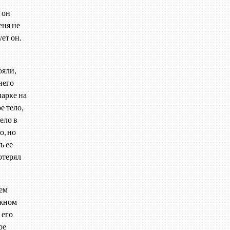
 он
еня не
ет он.
ояли,
него
парке на
е тело,
ело в
о, но
ь ее
потерял
оем
ожном
 его
ое