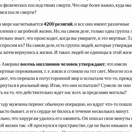
ко физических последствиях смерти. Что еще более важно, куда мы
мся после смерти?
в мире насчитывается
4200 религий
, и все они имеют различные
вления о загробной жизни. Но, на самом деле, только одна группа
ельно знает, что происходит, когда вы умираете, и это мертвые. Т
 спросим их? На самом деле, есть группа людей, которые утвержда
 а затем вернулись к жизни. И таких людей не единицы в этой жиз
в Америке
восемь миллионов человек утверждают
, что имели
ртные переживания, т. е. взяли и сгоняли на тот свет. Многие из 
ают, что перешли в потусторонний мир и испытали что-то, прежд
ернуться в реальный мир. Итак, что они испытали? Сумели ли они
ть на то, что действительно ждет нас всех за пределами могилы?
году мужчина перенес обычную операцию, но вдруг что-то пошло 
часто бывает, и его сердце не билось в течение нескольких минут.
льно, что хирургам удалось его оживить. Он описал свои минуты 
ой жизни так: «Я проснулся в пространстве, где не было никаких з