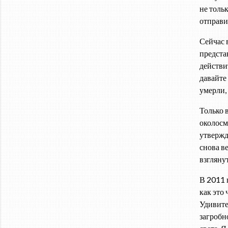
не толь
отправи
Сейчас 
предста
действит
давайте
умерли,
Только 
околосме
утвержд
снова в
взгляну
В 2011 
как это 
Удивите
загробн