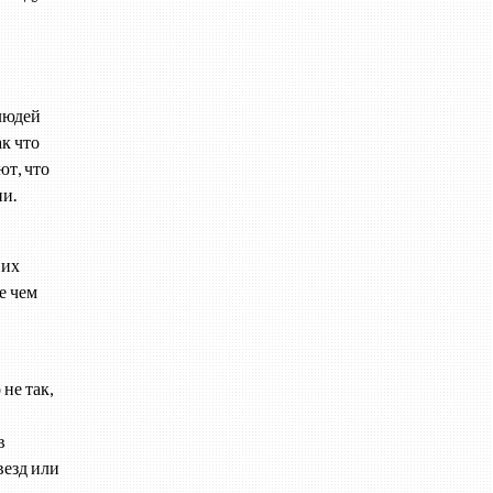
 людей
ак что
ют, что
ни.
них
е чем
не так,
в
везд или