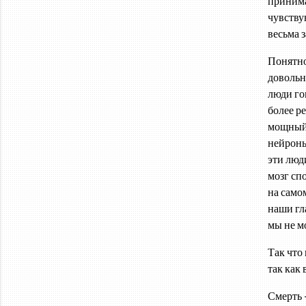
принима
чувствую
весьма 
Понятно
довольн
люди го
более р
мощный 
нейроны
эти люд
мозг спо
на само
наши гл
мы не м
Так что
так как
Смерть 