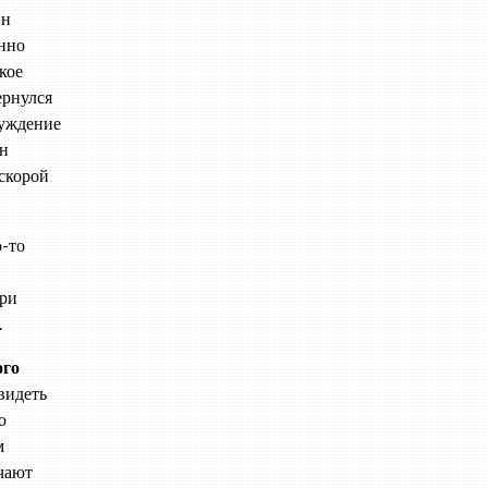
Он
енно
кое
ернулся
буждение
он
 скорой
о-то
при
.
ого
видеть
ю
м
ечают