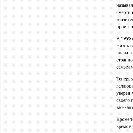
называ
смерти 
значите
произво
В 1993 
жизнь т
впечатл
странно
самым м
Теперь 
галлюци
уверен, 
своего 
засекал 
Кроме т
время в