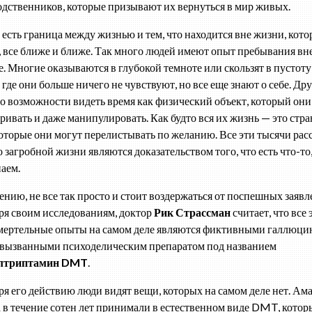
одственников, которые призывают их вернуться в мир живых.
есть граница между жизнью и тем, что находится вне жизни, котор
, все ближе и ближе. Так много людей имеют опыт пребывания вне
се. Многие оказываются в глубокой темноте или скользят в пустоту
 где они больше ничего не чувствуют, но все еще знают о себе. Др
 о возможности видеть время как физический объект, который они
ривать и даже манипулировать. Как будто вся их жизнь — это стр
которые они могут перелистывать по желанию. Все эти тысячи расс
 загробной жизни являются доказательством того, что есть что-то,
наем.
ению, не все так просто и стоит воздержаться от поспешных заявл
ря своим исследованиям, доктор
Рик Страссман
считает, что все 
мертельные опыты на самом деле являются фиктивными галлюц
, вызванными психоделическим препаратом под названием
лтриптамин
DMT
.
ря его действию люди видят вещи, которых на самом деле нет. Ам
 в течение сотен лет принимали в естественном виде DMT, котор