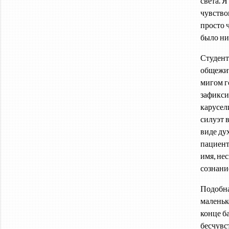
света. Я
чувствов
просто ч
было ни
Студент
общежи
мигом г
зафикси
карусели
силуэт 
виде ду
пациент
имя, нес
сознани
Подобна
маленьк
конце б
бесчувс