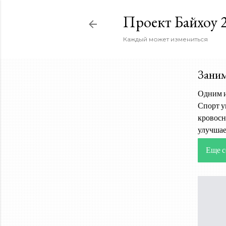
Проект Байхоу 2
Каждый может измениться
Заним
Одним и
Спорт у
кровосн
улучшае
Еще с