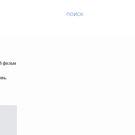
ПОИСК
В фильм
овь.