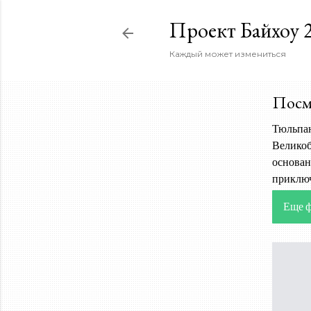
Проект Байхоу 2
Каждый может измениться
Посм
Тюльпан
Великоб
основан
приключ
Еще 