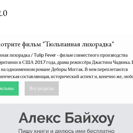
К основному контенту
.0
отрите фильм "Тюльпанная лихорадка"
ная лихорадка / Tulip Fever - фильм совместного производства
ритании и США 2017 года, драма режиссёра Джастина Чадвика. 
 на одноименном романе Деборы Моггак. В нем переплетаются
енческая составляющая, исторический аспект и, конечно же, люб
фильмы
Все разделы