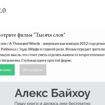
К основному контенту
.0
трите фильм "Тысяча слов"
слов / A Thousand Words - американская комедия 2012 года режи
 Роббинса с Эдди Мёрфи в главной роли. Фильм передает зрителю
льную мысль, что стоит уметь отделять важное от второстепенного
е бесконечна. Глубокая идея в простой форме.
фильмы
Все разделы