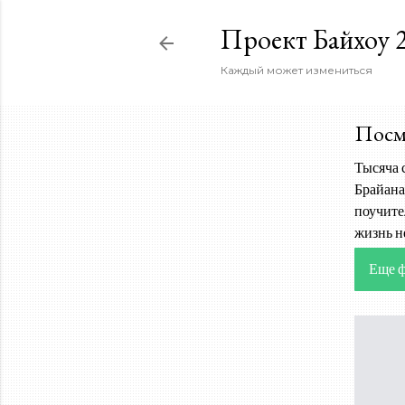
Проект Байхоу 2
Каждый может измениться
Посмо
Тысяча 
Брайана
поучите
жизнь н
Еще 