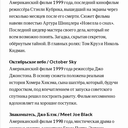
Американский фильм 1999 года, последний кинофильм
режиссёра Стэнли Кубрика, вышедший на экраны через
несколько месяцев после его смерти. Сюжет фильма
навеян повестью Артура Шницлера «Новелла о снах».
Последний шедевр мастера своего дела, который не
всем возможно понять. Загадка, скрытая секретом,
обёрнутым тайной. В главных ролях: Том Круз и Николь
Кидман.
Октябрьское небо / October Sky
Американский фильм 1999 года режиссёра Джо
Джонстона. В основу сюжета положена реальная
история Хомера Хикэма, сына шахтёра, который, будучи
подростком, под впечатлением от запуска советского
спутника решил построить ракету. Фильм несомненно
вдохновляет на хорошие поступки.
Знакомьтесь, Джо Блэк / Meet Joe Black
Американский фильм 1998 года, мистическая драма о
жизни и смерти, с участием Брэда Питта, Энтони