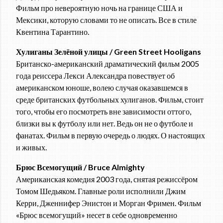
Фильм про невероятную ночь на границе США и
Мексики, которую словами то не описать. Все в стиле
Квентина Тарантино.
Хулиганы Зелёной улицы / Green Street Hooligans
Британско-американский драматический фильм 2005
года реиссера Лекси Александра повествует об
американском юноше, волею случая оказавшемся в
среде британских футбольных хулиганов. Фильм, стоит
того, чтобы его посмотреть вне зависимости оттого,
близки вы к футболу или нет. Ведь он не о футболе и
фанатах. Фильм в первую очередь о людях. О настоящих
и живых.
Брюс Всемогущий / Bruce Almighty
Американская комедия 2003 года, снятая режиссёром
Томом Шедьяком. Главные роли исполнили Джим
Керри, Дженнифер Энистон и Морган Фримен. Фильм
«Брюс всемогущий» несет в себе одновременно