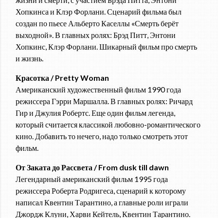
Хопкинса и Клэр Форлани. Сценарий фильма был
создан по пьесе Альберто Каселлы «Смерть берёт
выходной». В главных ролях: Брэд Питт, Энтони
Хопкинс, Клэр Форлани. Шикарный фильм про смерть
и жизнь.
Красотка / Pretty Woman
Американский художественный фильм 1990 года
режиссера Гэрри Маршалла. В главных ролях: Ричард
Гир и Джулия Робертс. Еще один фильм легенда,
который считается классикой любовно-романтического
кино. Добавить то нечего, надо только смотреть этот
фильм.
От Заката до Рассвета / From dusk till dawn
Легендарный американский фильм 1995 года
режиссера Роберта Родригеса, сценарий к которому
написал Квентин Тарантино, а главные роли играли
Джордж Клуни, Харви Кейтель, Квентин Тарантино.