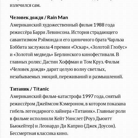
излечился сам.
Человек дождя / Rain Man
Американский художественный фильм 1988 года
режиссёра Барри Левинсона. История страдающего
савантизмом Рэймонда и его циничного брата Чарльза
Бэббита заслужила 4 премии «Оскар», «Золотой Глобус»
и «Золотой медведь» Берлинского кинофестиваля. В
главных ролях: Дастин Хоффман и Том Круз. Фильм
«Человек дождя» дарит целую волну светлых,
незабываемых эмоций, переживаний и размышлений.
Титаник / Titanic
Американский фильм-катастрофа 1997 года, снятый
режиссёром Джеймсом Кэмероном, в котором показана
гибель легендарного лайнера «Титаник». Главные роли
в фильме исполнили Кейт Уинслет (Роуз Дьюитт
Бьюкейтер) и Леонардо Ди Каприо (Джек Доусон).
Бессмертная классика кино.