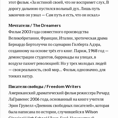
этот фильм. «За истиной своей, что не воспримет слух, В
дорогу дальнюю пустился вольный дух. Лишь путь
закончив он узнал — Сам путь и есть, что он искал.»
Мечтатели / The Dreamers
Фильм 2003 года совместного производства
Великобритании, Франции, Италии, эротическая драма
Бернардо Бертолуччи по сценарию Гилберта Адэра,
созданному на основе трёх его книг. Париж, 1968 год —
демонстрации студентов, баррикады на улицах, в
воздухе пахнет революцией: Но у трех молодых людей
— своя реальность, свой мир… Фильм, однозначно, для
тонких натур.
Писатели свободы / Freedom Writers
Американский драматический фильм режиссера Ричард
ЛаГравенес 2006 года, основанный на книге учителя
Эрин Грувелл «Дневник свободных писателей», которая
была написана по истории, случившейся в Wilson
Classical High School (Лонг-Бич). Невероятный,