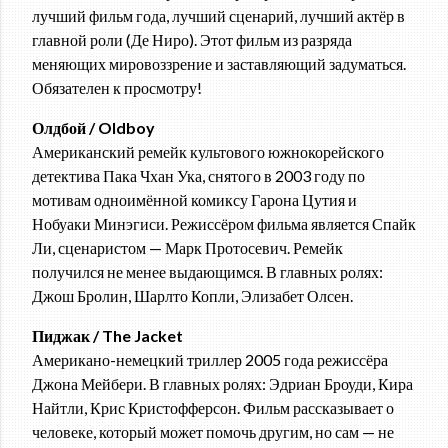
лучший фильм года, лучший сценарий, лучший актёр в
главной роли (Де Ниро). Этот фильм из разряда
меняющих мировоззрение и заставляющий задуматься.
Обязателен к просмотру!
Олдбой / Oldboy
Американский ремейк культового южнокорейского
детектива Пака Чхан Ука, снятого в 2003 году по
мотивам одноимённой комиксу Гарона Цутия и
Нобуаки Минэгиси. Режиссёром фильма является Спайк
Ли, сценаристом — Марк Протосевич. Ремейк
получился не менее выдающимся. В главных ролях:
Джош Бролин, Шарлто Копли, Элизабет Олсен.
Пиджак / The Jacket
Американо-немецкий триллер 2005 года режиссёра
Джона Мейбери. В главных ролях: Эдриан Броуди, Кира
Найтли, Крис Кристофферсон. Фильм рассказывает о
человеке, который может помочь другим, но сам — не